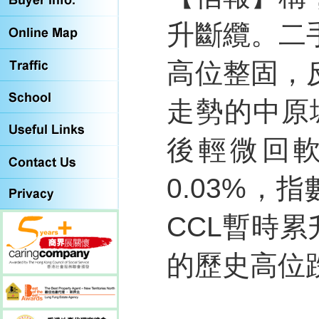
升斷纜。二
高位整固，
走勢的中原
後輕微回軟
0.03%，
CCL暫時累升
的歷史高位跌