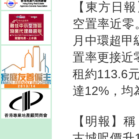
【東方日報
空置率近零
月中環超甲
置率更接近
租約113.
達12%，
【明報】稱
古城呎價升