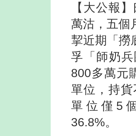
【大公報】
萬沽，五個
挈近期「撈
孚「師奶兵
800多萬
單位，持貨
單位僅5
36.8%。