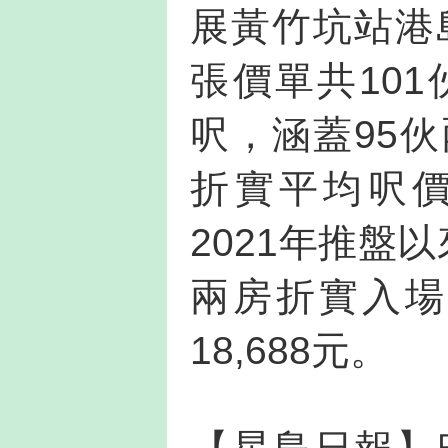
展黃竹坑站港
張價單共101
呎，涵蓋95
折實平均呎價
2021年推盤
兩房折實入場
18,688元。