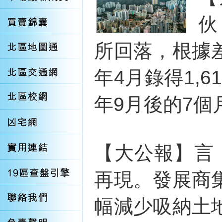
伙
所回落，根據
年4月錄得1,6
年9月後的7個
【大公報】言
再現。發展商
幅減少吸納土