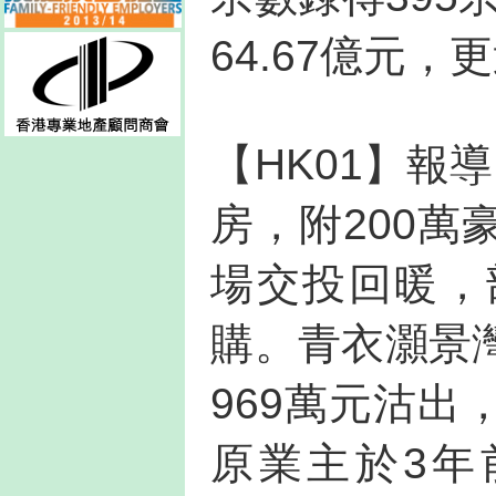
64.67億元，
【HK01】報
房，附200
場交投回暖，
購。青衣灝景
969萬元沽出
原業主於3年