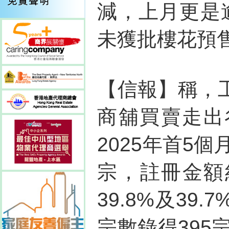
減，上月更是
未獲批樓花預
【信報】稱，
商舖買賣走出
2025年首5
宗，註冊金額約
39.8%及3
宗數錄得395