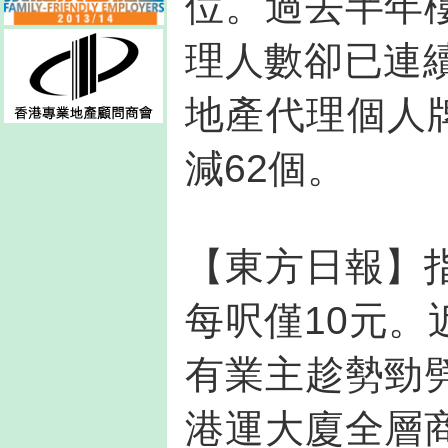
位。過去半年
理人數卻已連
地產代理個人牌
減62個。
【東方日報】
每呎僅10元
有業主趁勢勁
港運大廈全層