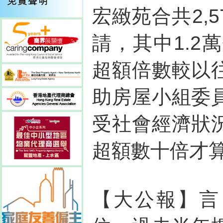
宏緻苑合共2,
請，其中1.2
超額倍數較以
助房屋小組委
受社會經濟狀
超額數十倍才
【大公報】言