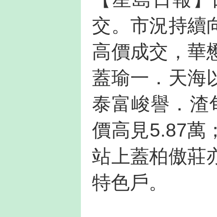
交。市況持續
高價成交，華
蓋瑜一．天海
泰富峻譽．渣
價高見5.87
站上蓋柏傲莊
特色戶。