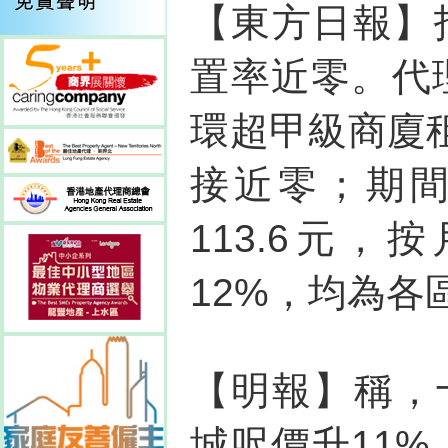
【東方日報】
置率近零。代
環超甲級商廈
接近零；期
113.6元，
12%，均為各
【明報】稱，
城呎價升11