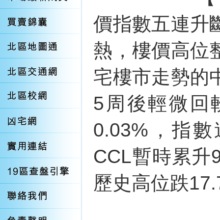
價指數五連升
熱，樓價高位
宅樓市走勢的
5周後輕微回軟
0.03%，指
CCL暫時累升9.
歷史高位跌17.