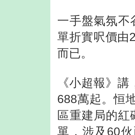
一手盤氣氛不
單折實呎價由2
而已。
《小超報》講
688萬起。
區重建局的紅
單，涉及60伙