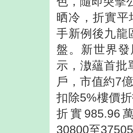
色，隨即突擊
晒冷，折實平
手新例後九龍
盤。新世界發
示，滶蘊首批
戶，市值約7億
扣除5%樓價
折實985.9
30800至37