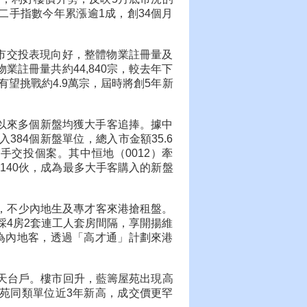
龍二手指數今年累漲逾1成，創34個月
樓市交投表現向好，整體物業註冊量及
業註冊量共約44,840宗，較去年下
終有望挑戰約4.9萬宗，屆時將創5年新
月以來多個新盤均獲大手客追捧。據中
384個新盤單位，總入市金額35.6
手交投個案。其中恒地（0012）牽
140伙，成為最多大手客購入的新盤
躍，不少內地生及專才客來港搶租盤。
採4房2套連工人套房間隔，享開揚維
客為內地客，透過「高才通」計劃來港
過天台戶。樓市回升，藍籌屋苑出現高
屋苑同類單位近3年新高，成交價更罕