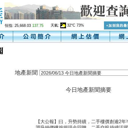
天氣:
32°C
73%
恒指:
25,668.03
137.75
地產新聞
今日地產新聞摘要
【大公報】曰，升勢持續，二手樓價創逾2年
調升細價樓按揭現金回贈，二手交投持續活躍