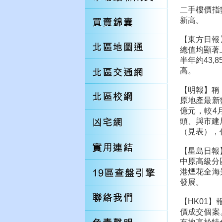
二手樓價指
新高。
【東方日報
總值均顯著
半年約43,
高。
【明報】稱
原地產最新
億元，較4
頭、與市建
（見表），
【星島日報
中原高級分
港煙花全海
發展。
【HK01
價成交個案