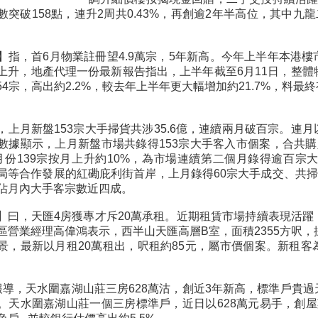
數突破158點，連升2周共0.43%，再創逾2年半高位，其中九
】指，首6月物業註冊望4.9萬宗，5年新高。今年上半年本港
上升，地產代理一份最新報告指出，上半年截至6月11日，整體物
854宗，高出約2.2%，較去年上半年更大幅增加約21.7%，料最
，上月新盤153宗大手掃貨共涉35.6億，連續兩月破百宗。連
數據顯示，上月新盤市場共錄得153宗大手客入市個案，合共購入
月份139宗按月上升約10%，為市場連續第二個月錄得逾百宗大
局等合作發展的紅磡庇利街首岸，上月錄得60宗大手成交、共掃
佔月內大手客宗數近四成。
】曰，天匯4房獲專才斥20萬承租。近期租賃市場持續表現活
區營業經理高偉鴻表示，西半山天匯高層B室，面積2355方呎，
景，最新以月租20萬租出，呎租約85元，屬市價個案。新租
】報導，天水圍嘉湖山莊三房628萬沽，創近3年新高，標準戶貴
。天水圍嘉湖山莊一個三房標準戶，近日以628萬元易手，創