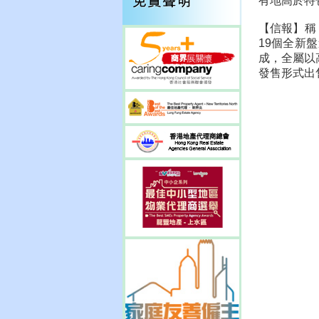
有地高於特色
【信報】稱
19個全新
成，全屬以
發售形式出售