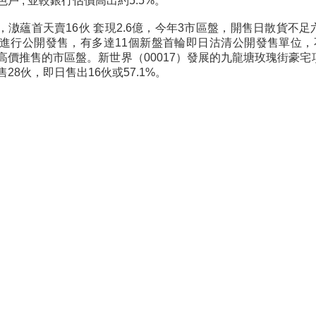
戶 , 並較銀行估價高出約5.5%。
，滶蘊首天賣16伙 套現2.6億，今年3市區盤，開售日散貨不
盤進行公開發售，有多達11個新盤首輪即日沽清公開發售單位
高價推售的市區盤。新世界（00017）發展的九龍塘玫瑰街豪宅
28伙，即日售出16伙或57.1%。