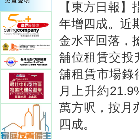
【東方日報】
年增四成。近
金水平回落，
舖位租賃交投
舖租賃市場錄得
月上升約21.
萬方呎，按月亦
四成。