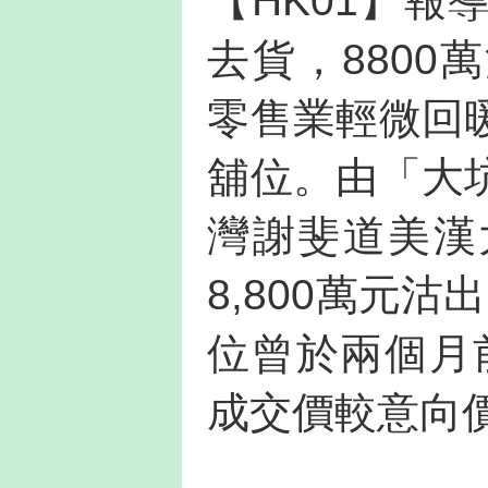
【HK01】
去貨，880
零售業輕微回
舖位。由「大
灣謝斐道美漢
8,800萬元沽
位曾於兩個月
成交價較意向