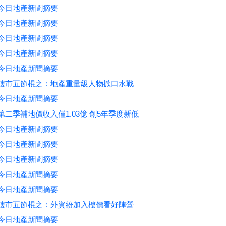
今日地產新聞摘要
今日地產新聞摘要
今日地產新聞摘要
今日地產新聞摘要
今日地產新聞摘要
樓市五節棍之：地產重量級人物掀口水戰
今日地產新聞摘要
第二季補地價收入僅1.03億 創5年季度新低
今日地產新聞摘要
今日地產新聞摘要
今日地產新聞摘要
今日地產新聞摘要
今日地產新聞摘要
樓市五節棍之：外資紛加入樓價看好陣營
今日地產新聞摘要