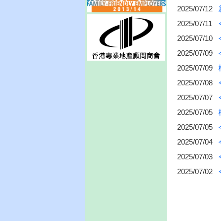
2025/07/12
2025/07/11
2025/07/10
2025/07/09
2025/07/09
2025/07/08
2025/07/07
2025/07/05
2025/07/05
2025/07/04
2025/07/03
2025/07/02