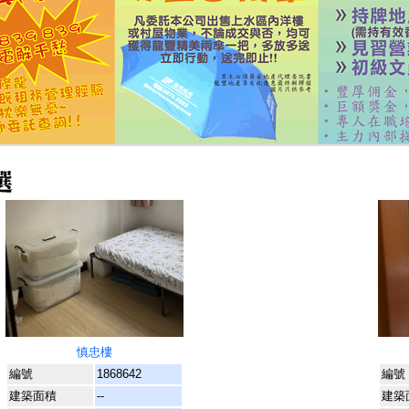
慎忠樓
編號
1868642
編號
建築面積
--
建築