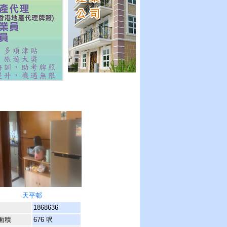
天平邨
1868636
面積
676 呎