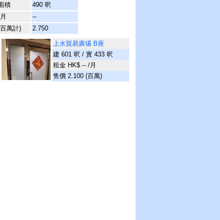
面積
490 呎
/月
--
(百萬計)
2.750
上水貿易廣埸 B座
建 601 呎 / 實 433 呎
租金 HK$ -- /月
售價 2.100 (百萬)