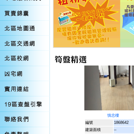
慎忠樓
編號
1868642
建築面積
--