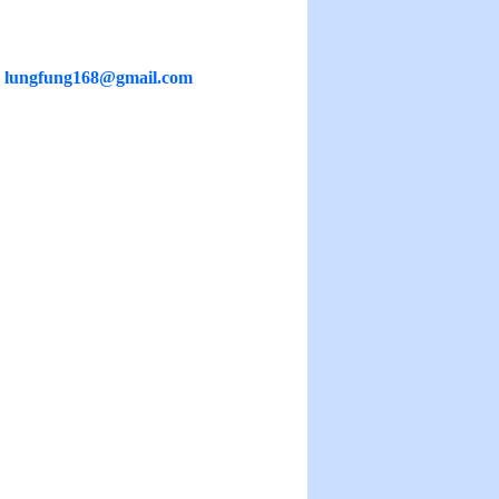
：
lungfung168@gmail.com