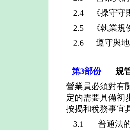
2.4
《操守守
2.5
《執業規
2.6
遵守與地
第
3
部份
規
營業員必須對有
定的需要具備初
按揭和稅務事宜
3.1
普通法