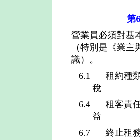
第
營業員必須對基
（特別是《業主
識）。
6.1
租約種
稅
6
6.4
租客責
益
6
6.7
終止租