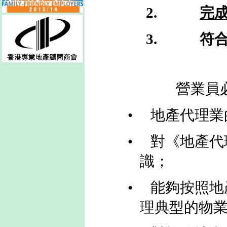
2.
完
3.
符
營業員
•
地產代理業
•
對《地產代
識；
•
能夠按照地
理典型的物