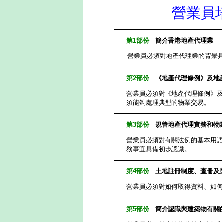
營業員
第
1
部份
簡介香港地產代理業
營業員必須對地產代理業的背景
第
2
部份
《地產代理條例》及地
營業員必須對《地產代理條例》
須能夠處理典型的物業交易。
第
3
部份
規管地產代理實務和物
營業員必須對有關法例的基本用
務事宜具備初步認識。
第
4
部份
土地註冊制度、查冊及
營業員必須對如何取得資料、如
第
5
部份
簡介認識與建築物有關