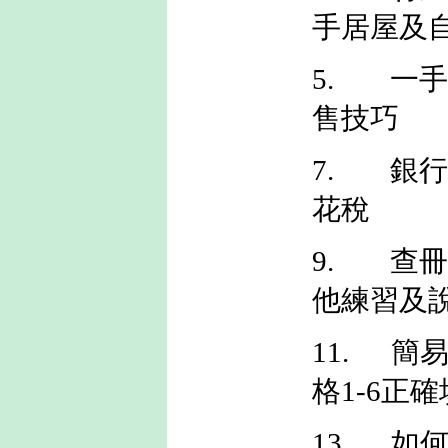
手居屋及
5.
一
售技巧
7.
銀
花稅
9.
查
他練習及
11.
簡
格
1-6
正確
13.
如