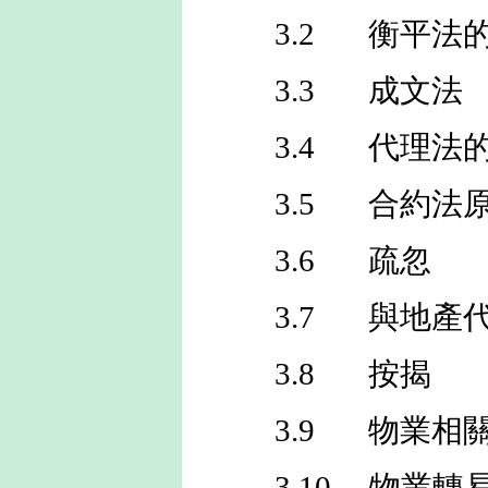
3.2
衡平法
3.3
成文法
3.4
代理法的
3.5
合約法
3.6
疏忽
3.7
與地產
3.8
按揭
3.9
物業相
3.10
物業轉