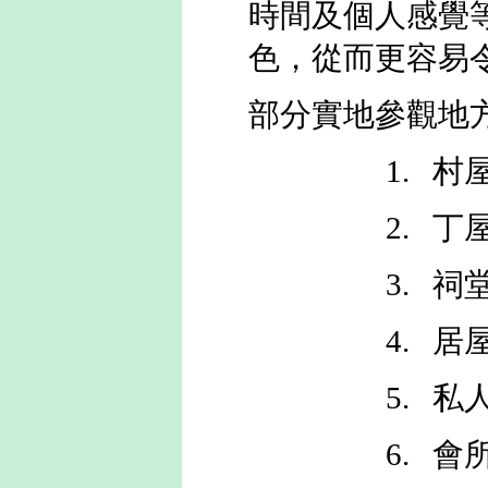
時間及個人感覺
色，從而更容易
部分實地參觀地
1. 村
2. 丁
3. 祠
4. 居
5. 私人
6. 會