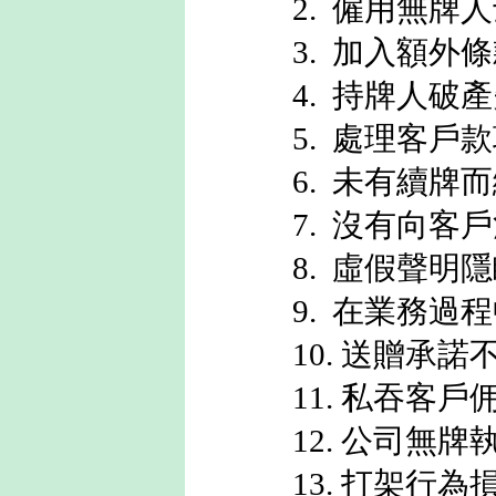
2. 僱用無牌
3. 加入額外
4. 持牌人破
5. 處理客戶
6. 未有續牌
7. 沒有向客
8. 虛假聲明
9. 在業務過
10. 送贈承
11. 私吞客戶
12. 公司無
13. 打架行