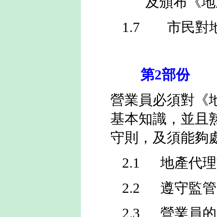
及頒布《地
1.7
市民對
第
2
部份
營業員必須對《
基本知識，並且
守則，及須能夠
2.1
地產代理
2.2
遵守監管
2.3
營業員的