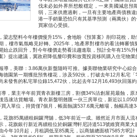
伐未必如外界所想般穩定，一來美國減息預
弱，三來供應過剩，一旦有主要地產商債務違
港一手銷量恐怕只有其基準預測（兩萬伙）的
買家信心受損。
，梁志堅料今年樓價慢升15%，會地盼《預算案》削印花稅，
期，樓市氣氛略見好轉。2025年，地產界對樓市的看法轉審
開始止跌回升，對今年樓價走勢看法趨進取，預計全年有15%
案》提出建議，冀政府降低釐印費和放寬投資移民購入住宅物業
報導，美聯：3.86萬伙新盤隨時可推。據美聯物業研究中心綜
海德園第一期獲批預售樓花，涉及592伙，打破去年12月私宅
未發售的私宅單位錄15,472伙，比起去年12月16,493伙回落約6
】報導，業主半年前買青衣新樓三房，割價34%沽創屋苑最蝕，
後迅速沽貨離場。青衣新盤明翹匯一伙三房單位，新近以1,050萬
手買入單位，持貨僅7個月，帳面蝕讓537.6萬元離場，蝕幅高達
，花旗85萬續租銅鑼灣舖，低3年前近一成。雖然近月市面人
示，花旗銀行新近再續租位於銅鑼灣軒尼詩道513號維寶商業大
由今年10月起，月租調低至85萬元，以商舖總面積7585方呎計，