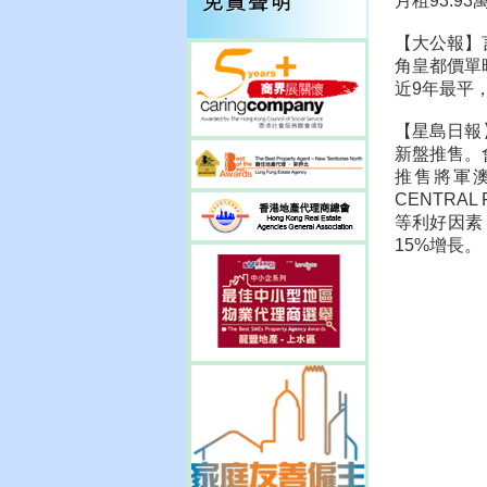
月租93.9
【大公報】
角皇都價單
近9年最平
【星島日報
新盤推售。
推售將軍澳
CENTR
等利好因素
15%增長。