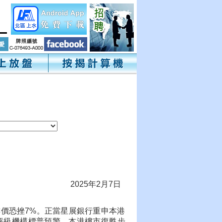
2025年2月7日
價恐挫7%。正當星展銀行重申本港
貸評級機構標普預警，本港樓市復甦步