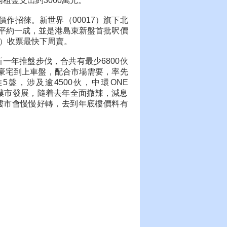
內租金支出約3060萬元。
價作招徠。新世界（00017）旗下北
盤平約一成，並是港島東新盤首批呎價
日）收票最快下周賣。
一年推盤步伐，合共有最少6800伙
級豪宅到上車盤，配合市場需要，率先
推5盤，涉及逾4500伙，中環ONE
今年樓市發展，隨着去年全面撤辣，減息
樓市會慢慢好轉，去到年底樓價料有