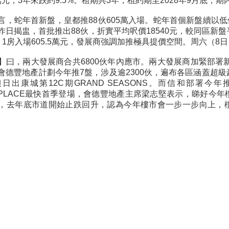
3萬元，3年來跌約9.5%。租期共3年，租約期至2028年9月底，期
言，蛇年首新盤，皇都推88伙605萬入場。蛇年首個新盤續以低
昨日揭盅，首批推出88伙，折實平均呎價18540元，較同區新
，1房入場605.5萬元，發展商強調加推極具提價空間。周六（8
】曰，兩大發展商合共6800伙年內應市。兩大發展商加緊部署新
會德豐地產計劃今年推7盤，涉及逾2300伙，遍布各區涵蓋超
日出康城第12C期GRAND SEASONS。而信和部署今年
AL PLACE最快首季登場，會德豐地產主席梁志堅表示，睇好
，去年底市道開始止跌回升，認為今年樓市會一步一步向上，