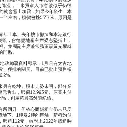
期降溫，二來買家入市意欲似乎仍很
約就會雪上加霜，如果今年發生，本
一半左右，樓價會挫5至7%，原因是
助青年上車。去年樓市撤辣和本港銀行
慎樂觀，會德豐地產主席梁志堅指出，
升幅。集團副主席兼常務董事黃光耀就
的門檻。
合地政總署資料顯示，1月只有太古地
「零」獲批的悶局。目前已批出預售樓
.2%。
原來另有乾坤。樓市走勢未明，部分業
元售出，呎價12,995元。原業主於
34%，創屋苑最高蝕讓紀錄。
流有所回升，但核心商舖租金仍未見反
廈地下、1樓及2樓的巨舖，新租約於
呎租112元，較對上2022年續租時