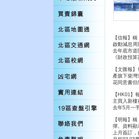
【信報】稱
啟動減息周
去年底市道
《財政預算
【文匯報】
產旗下柴灣
花同意書但尚
【HK01
主買入新樓
去年5月一
【明報】稱
彈。資料顯
上月簽訂，