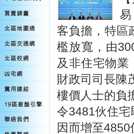
易
客負擔，特區
檻放寬，由30
及非住宅物業
財政司司長陳
樓價人士的負
令3481伙住
因而增至485