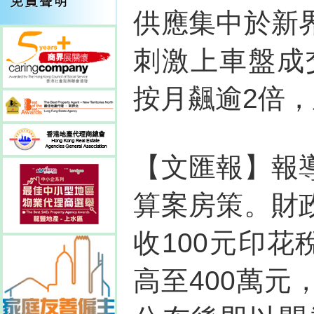
供應集中於新
刺激上車盤成
按月飆逾2倍
【文匯報】報
算案房策。財
收100元印花
高至400萬