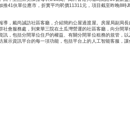
加推41伙單位應市，折實平均呎價11311元，項目截至昨晚8時為
報導，戴尚誠訪社區客廳，介紹簡約公屋過渡屋。房屋局副局長
群社會服務處，到東華三院在土瓜灣營運的社區客廳，向分間單
資訊，包括分間單位住戶的權益、有關分間單位租務的規管，以
坊展示資訊平台的每一項功能，包括平台上的人工智能客服，讓