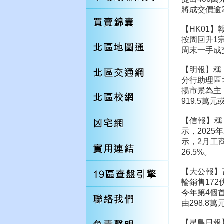
將成交價逾2
【HK01
按周回升1
周末一手成
【明報】稱
分行助理區
揚市景為主，
919.5萬元
【信報】稱
示，202
示，2月工商
26.5%。
【大公報】言
輪銷售17
今年第4個
由298.8
【星島日報