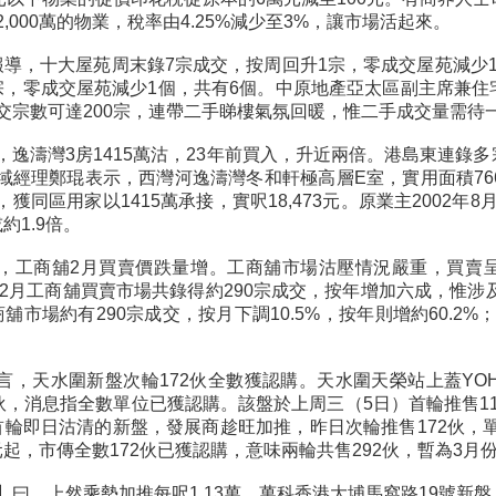
,000萬的物業，稅率由4.25%減少至3%，讓市場活起來。
】報導，十大屋苑周末錄7宗成交，按周回升1宗，零成交屋苑減少
宗，零成交屋苑減少1個，共有6個。中原地產亞太區副主席兼
交宗數可達200宗，連帶二手睇樓氣氛回暖，惟二手成交量需待
，逸濤灣3房1415萬沽，23年前買入，升近兩倍。港島東連錄
域經理鄭琨表示，西灣河逸濤灣冬和軒極高層E室，實用面積76
獲同區用家以1415萬承接，實呎18,473元。原業主2002年8
或約1.9倍。
，工商舖2月買賣價跌量增。工商舖市場沽壓情況嚴重，買賣
5年2月工商舖買賣市場共錄得約290宗成交，按年增加六成，惟涉
舖市場約有290宗成交，按月下調10.5%，按年則增約60.2%
，天水圍新盤次輪172伙全數獲認購。天水圍天榮站上蓋YOHO W
2伙，消息指全數單位已獲認購。該盤於上周三（5日）首輪推售11
首輪即日沽清的新盤，發展商趁旺加推，昨日次輪推售172伙，單
萬元起，市傳全數172伙已獲認購，意味兩輪共售292伙，暫為3
】曰，上然乘勢加推每呎1.13萬。萬科香港大埔馬窩路19號新