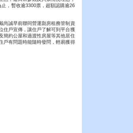
止，暫收逾3300票，超額認購逾26
戴尚誠早前聯同營運劏房租務管制資
位住戶宣傳，讓住戶了解可到平台獲
及簡約公屋和過渡性房屋等其他居住
住戶有問題時能隨時發問，輕易獲得