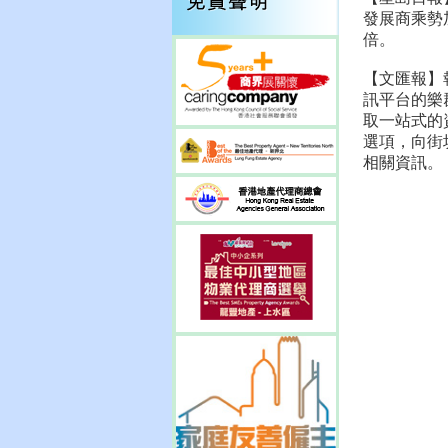
發展商乘勢
倍。
【文匯報】
訊平台的樂
取一站式的
選項，向街
相關資訊。