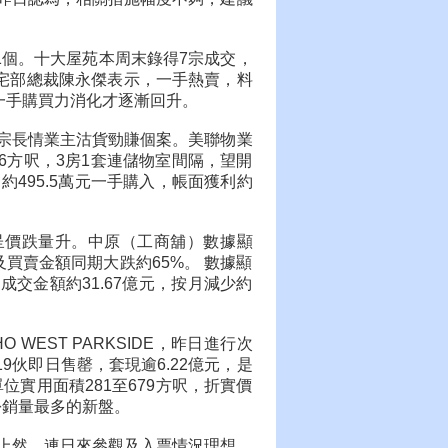
1個。十大屋苑本周末錄得7宗成交，
住宅部總裁陳永傑表示，一手熱賣，料
一手購買力消化才逐漸回升。
多宗長情業主沽貨勁賺個案。美聯物業
6方呎，3房1套連儲物室間隔，望開
月約495.5萬元一手購入，帳面獲利約
呈價跌量升。中原（工商舖）數據顯
及買賣金額同期大跌約65%。 數據顯
；成交金額約31.67億元，按月減少約
EST PARKSIDE，昨日進行次
9伙即日售罄，套現逾6.22億元，是
位實用面積281至679方呎，折實價
月份銷量最多的新盤。
盤上然，連日來參觀及入票情況理想，