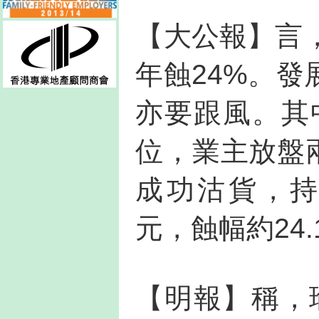
【大公報】言，P
年蝕24%。
亦要跟風。其中
位，業主放盤兩
成功沽貨，持
元，蝕幅約24.
【明報】稱，