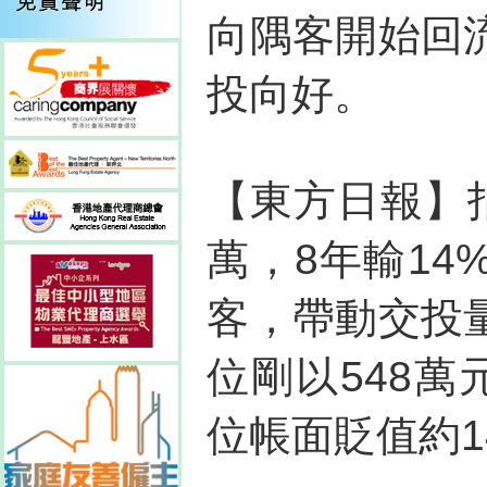
向隅客開始回
投向好。
【東方日報】
萬，8年輸1
客，帶動交投
位剛以548
位帳面貶值約1