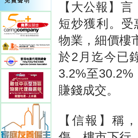
【大公報】言
短炒獲利。受惠
物業，細價樓
於2月迄今已
3.2%至30
賺錢成交。
【信報】稱，
傷。樓市下行