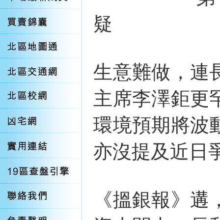
疑
生意難做，連
主席李澤鉅更
環境預期將波
亦沒提及近日
《搵銀報》遘