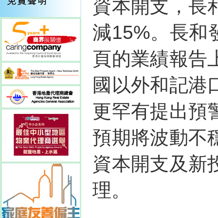
資本開支，長
減15%。長和
頁的業績報告
國以外和記港
更罕有提出預
預期將波動不
資本開支及新
理。