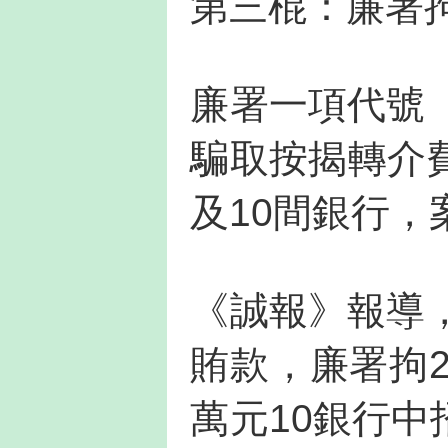
第三棍：廉署
廉署一項代號
騙取按揭轉介
及10間銀行
《誠報》報導
賄款，廉署拘2
萬元10銀行