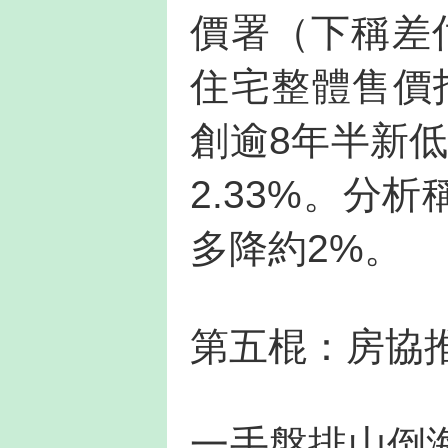
價署（下稱差
住宅整體售價指
創逾8年半新低
2.33%。分
多降約2%。
第五棍：房協推
一手盤排山倒