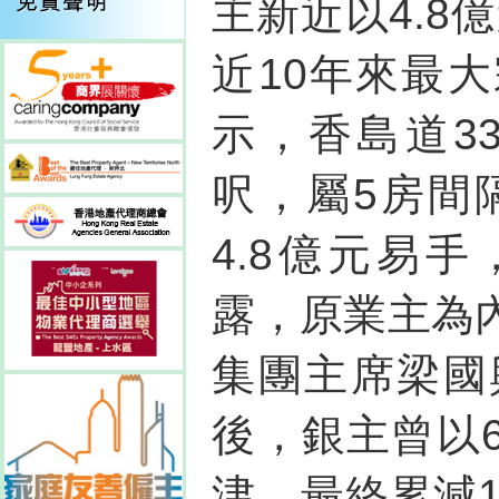
主新近以4.8
近10年來最
示，香島道3
呎，屬5房間
4.8億元易手
露，原業主為
集團主席梁國
後，銀主曾以
津，最終累減1