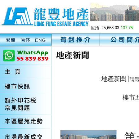
恒指:
25,668.03
137.75
地產新聞
樓市
第