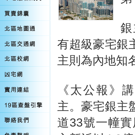
銀
有超級豪宅銀
主則為內地知
《太公報》講
主。豪宅銀主
道33號一幢實