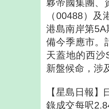
夥帝國集團、資
（00488）
港島南岸第5A
備今季應市。計
天蓋地的西沙S
新盤候命，涉及
【星島日報】曰，
錄成交每呎2.