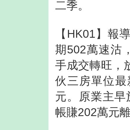
二季。
【HK01】
期502萬速沽
手成交轉旺，
伙三房單位最新
元。原業主早於
帳賺202萬元