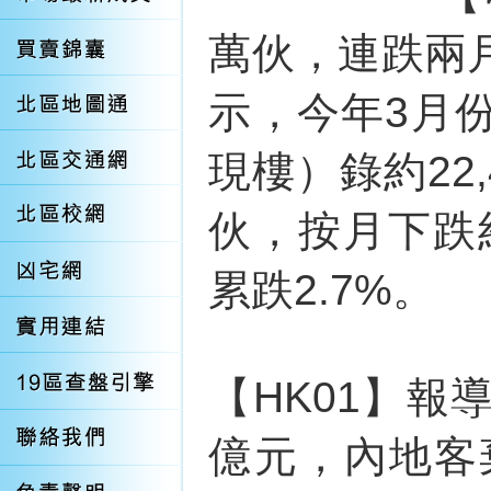
萬伙，連跌兩
示，今年3月
現樓）錄約22,
伙，按月下跌
累跌2.7%。
【HK01】報
億元，內地客