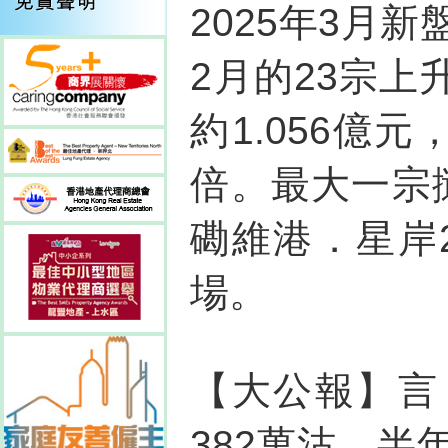
2025年3月
2月的23宗上
約1.056億元，
倍。最大一宗
磡維港．星岸2
場。
【大公報】言
382萬沽，半