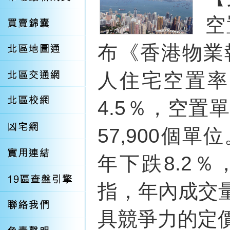
空
布《香港物業
人住宅空置率由
4.5％，空置單
57,900個
年下跌8.2
指，年內成交
具競爭力的定