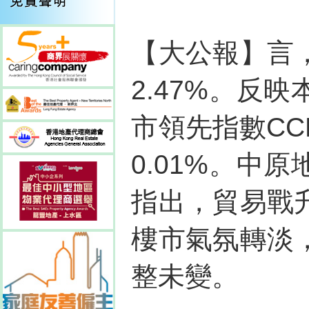
【大公報】言
2.47%。反
市領先指數CC
0.01%。中
指出，貿易戰
樓市氣氛轉淡
整未變。