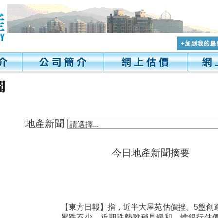
地產新聞
今日地產新聞摘要
【東方日報】指，近半大屋苑估價挫。5盤創逾
累跌不少，近期跌勢雖稍見緩和，惟銀行估價