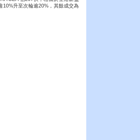
逾10%升至次輪逾20%，其餘成交為