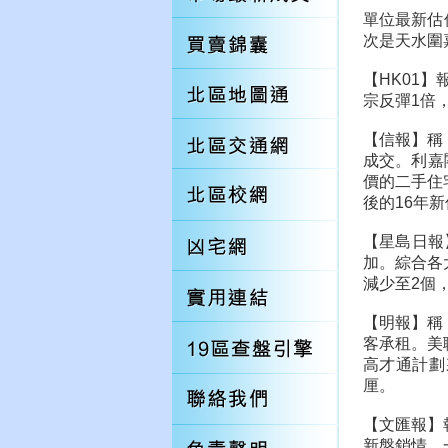
單位最新估
次是天水圍
【HK01
宗反彈1倍
【信報】稱
成交。利嘉
價的二手住宅
後的16年新
【星島日報
加。綜合各
減少至2個
【明報】稱
客承租。美
高才通計劃
厘。
【文匯報】
新盤銷情，一