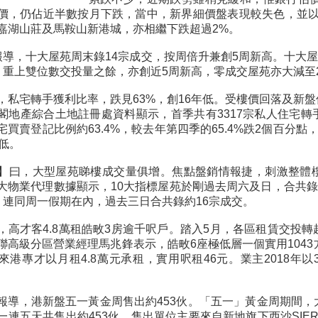
價，仍佔近半數按月下跌，當中，新界細價盤表現較失色，並以
嘉湖山莊及馬鞍山新港城，亦相繼下跌超過2%。
】報導，十大屋苑周末錄14宗成交，按周倍升兼創5周新高。十大
，重上雙位數交投量之餘，亦創近5周新高，零成交屋苑亦大減至
，私宅轉手獲利比率，跌見63%，創16年低。受樓價回落及新
閣地產綜合土地註冊處資料顯示，首季共有3317宗私人住宅
買賣登記比例約63.4%，較去年第四季的65.4%跌2個百分點，連
低。
】曰，大型屋苑睇樓成交量俱增。焦點盤銷情報捷，刺激整體
大物業代理數據顯示，10大指標屋苑於剛過去周六及日，合共錄
，連同周一假期在內，過去三日合共錄約16宗成交。
，高才客4.8萬租皓畋3房逾千呎戶。踏入5月，各區租賃交投
聯高級分區營業經理馬兆鋒表示，皓畋6座極低層一個實用1043
來港專才以月租4.8萬元承租，實用呎租46元。業主2018年以3
報導，港新盤五一黃金周售出約453伙。「五一」黃金周期間
連五天共售出約453伙。售出單位主要來自新地旗下西沙SIERRA