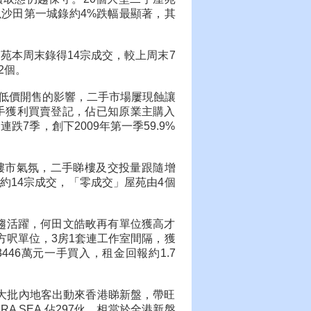
沙田第一城錄約4%跌幅最顯著，其
屋苑本周末錄得14宗成交，較上周末7
2個。
盤低價開售的影響，二手市場屢現蝕讓
轉手獲利買賣登記，佔已知原業主購入
跌7季，創下2009年第一季59.9%
樓市氣氛，二手睇樓及交投量跟隨增
約14宗成交，「零成交」屋苑由4個
轉趨活躍，何田文皓畋再有單位獲高才
方呎單位，3房1套連工作室間隔，獲
446萬元一手買入，租金回報約1.7
，大批內地客出動來香港睇新盤，帶旺
 SEA 佔297伙，相當於全港新盤