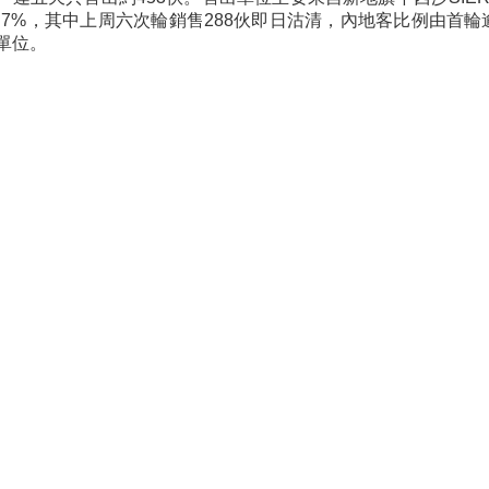
5.7%，其中上周六次輪銷售288伙即日沽清，內地客比例由首輪
單位。