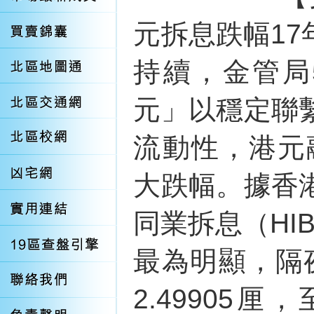
元拆息跌幅1
持續，金管局
元」以穩定聯
流動性，港元
大跌幅。據香
同業拆息（HI
最為明顯，隔夜
2.49905