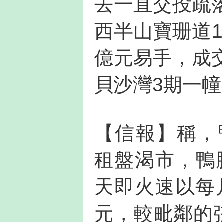
去一直交投疏
西半山寶珊道1
億元易手，成
貝沙灣3期一幢
【信報】稱，鴨
租盤渴市，鴨脷
天即火速以每月
元，較毗鄰的弦