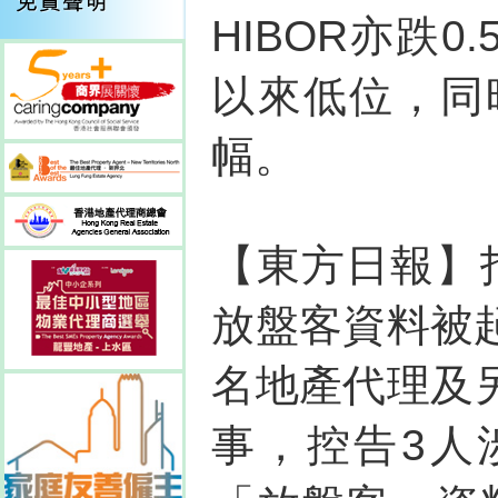
HIBOR亦跌0.
以來低位，同
幅。
【東方日報】
放盤客資料被
名地產代理及
事，控告3人涉