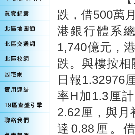
跌，借500萬
港銀行體系
1,740億元
跌。與樓按相關
日報1.329
率H加1.3
2.62厘，與
達0.88厘