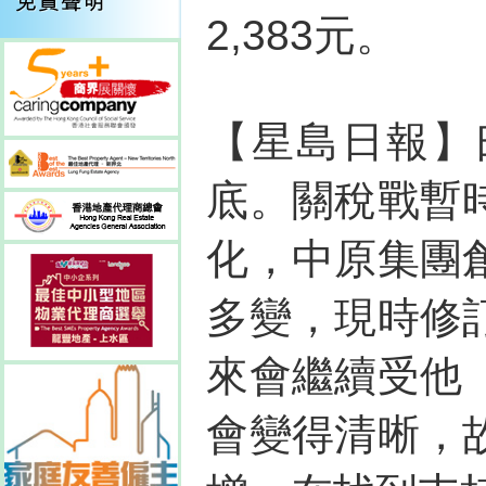
2,383元。
【星島日報】
底。關稅戰暫
化，中原集團
多變，現時修
來會繼續受他
會變得清晰，