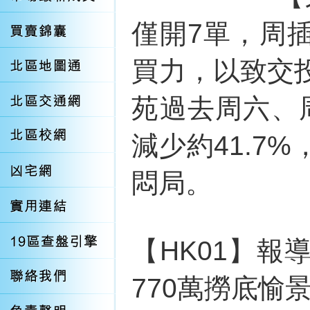
僅開7單，周
買力，以致交
苑過去周六、
減少約41.7
悶局。
【HK01】
770萬撈底愉