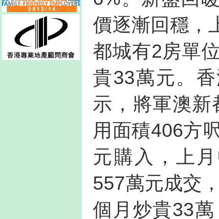
價逐漸回穩，
都城有2房單位
貴33萬元。
示，將軍澳新
用面積406方
元購入，上月
557萬元成交
個月炒貴33萬