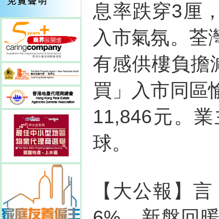
息率跌穿3厘
入市氣氛。荃
有感供樓負擔
買」入市同區
11,846元
球。
【大公報】言
6%。新盤回