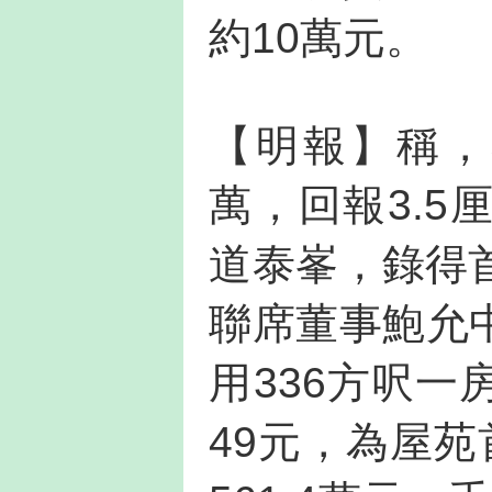
約10萬元。
【明報】稱，
萬，回報3.
道泰峯，錄得
聯席董事鮑允
用336方呎一
49元，為屋