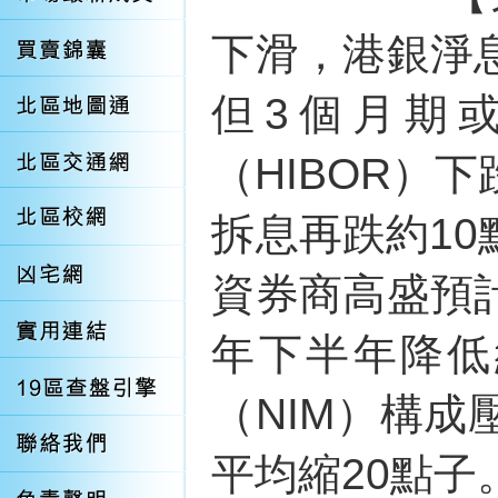
下滑，港銀淨
但3個月期
（HIBOR）
拆息再跌約10
資券商高盛預
年下半年降低
（NIM）構
平均縮20點子