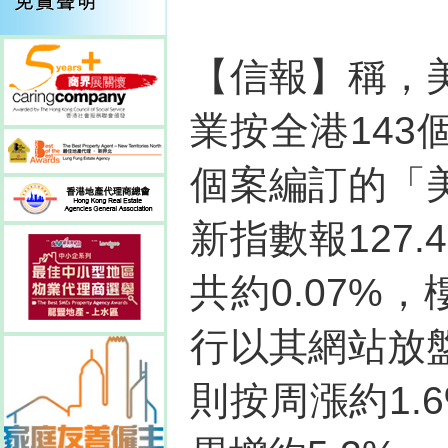
【信報】稱，
業按全港14
個案編訂的「
新指數報127.
共約0.07%
行以其網站放
則按周漲約1.