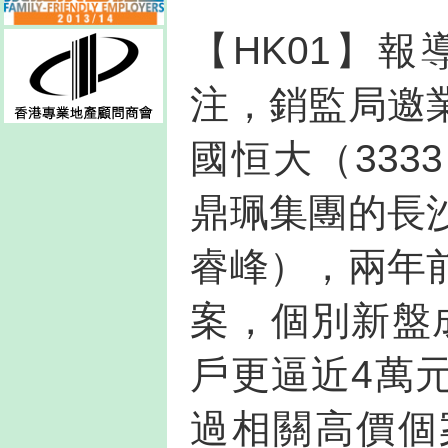
【HK01】
注，銷監局邀
國恒大（33
鼎珮集團的長
睿峰），兩年
案，個別新盤
戶更逼近4萬
過相關高價個