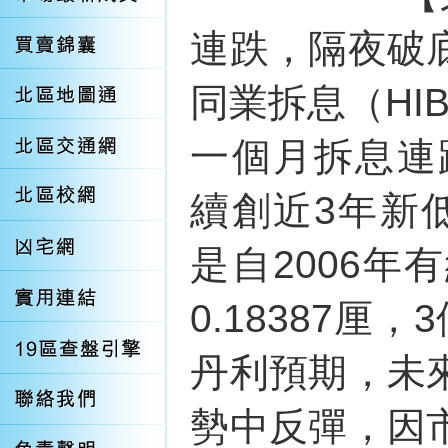
連跌，隔夜破
同業拆息（HI
一個月拆息連跌
續創近3年新低
是自2006
0.18387厘
丹利預期，未
勢中反彈，因