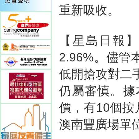
重新吸收。
【星島日報】曰
2.96%。儘
低開搶攻對二
仍屬審慎。據
價，有10個按月
澳南豐廣場單