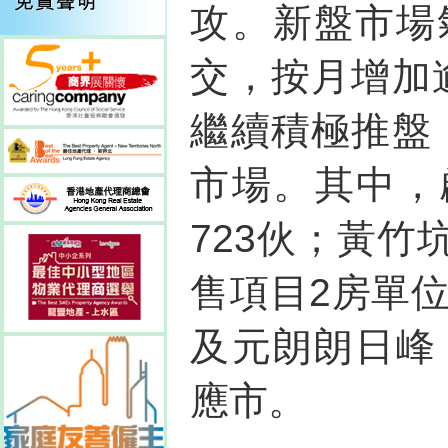
攻。新盤市場
交，按月增加
繼續積極推盤
市場。其中，
723伙；黃
售項目2房單位；
及元朗朗日峰
應市。