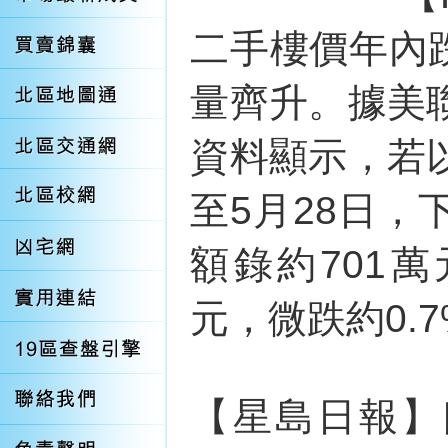
二手樓價年內跌
量齊升。據美
資料顯示，若
至5月28日
額錄約701
元，微跌約0.
【星島日報】