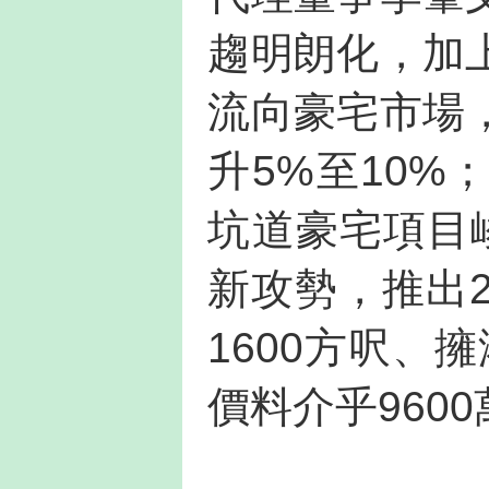
趨明朗化，加
流向豪宅市場
升5%至10
坑道豪宅項目
新攻勢，推出
1600方呎、
價料介乎9600