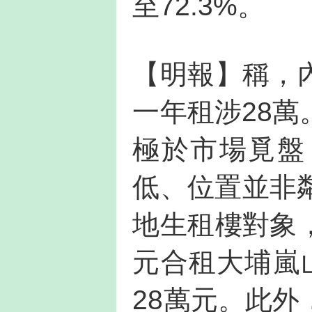
至72.3%。
【明報】稱，內
一年租涉28
極於市場覓盤
低、位置並非
地生租樓對象，
元合租大埔嵐
28萬元。此外