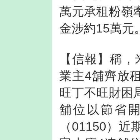
萬元承租粉嶺
金涉約15萬元
【信報】稱，
業主4舖齊放
旺丁不旺財困
舖位以節省
（01150）