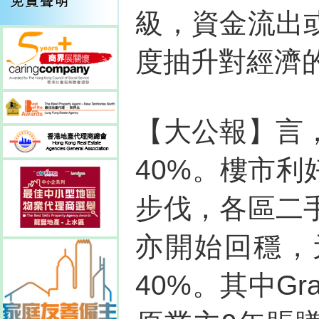
級，資金流出
度抽升對經濟
【大公報】言
40%。樓市
步伐，各區二
亦開始回穩，
40%。其中Gr