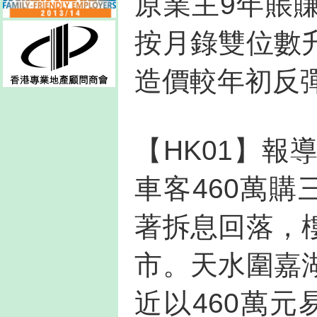
原業主9年賬
按月錄雙位數
造價較年初反
【HK01】報
車客460萬購
著拆息回落，
市。天水圍嘉
近以460萬