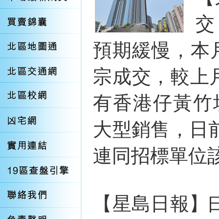
交
預期緩慢，本
宗成交，較上月
有香港仔黃竹
大型銷售，日
連同招標單位該
【星島日報】