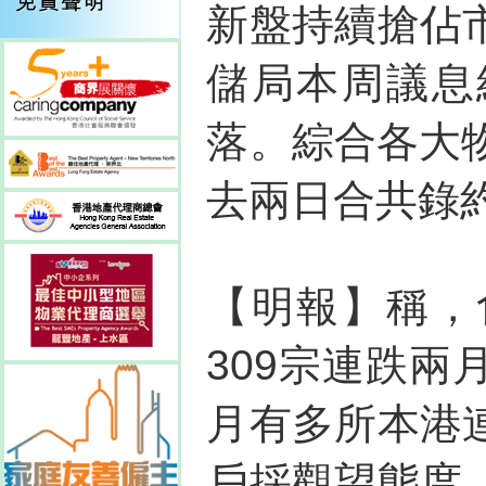
新盤持續搶佔
儲局本周議息
落。綜合各大
去兩日合共錄約
【明報】稱，
309宗連跌
月有多所本港
戶採觀望態度