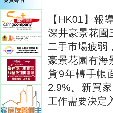
【HK01】報
深井豪景花園
二手市場疲弱
豪景花園有海
貨9年轉手帳
2.9%。新
工作需要決定