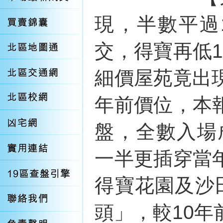
現，半數平過
交，得寶再低
細價屋苑竟出
年前價位，本
盤，全數入場
一半更插穿當
得寶花園及沙
頭」，較10年