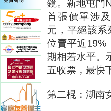
鏡。新地屯門N
首張價單涉及1
元，平絕該系列
位賣平近19%
期相若水平。
五收票，最快
第二棍：湖南