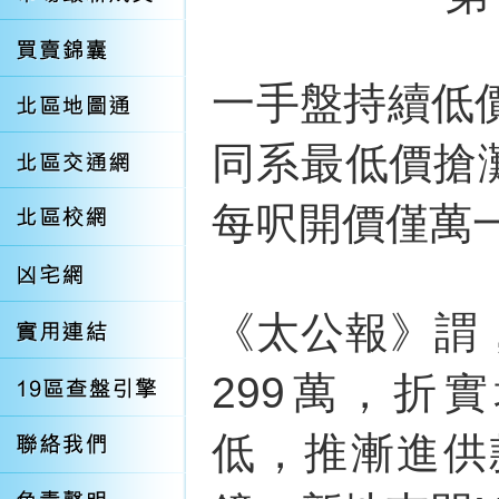
一手盤持續低
同系最低價搶灘
每呎開價僅萬
《太公報》謂
299萬，折實均
低，推漸進供