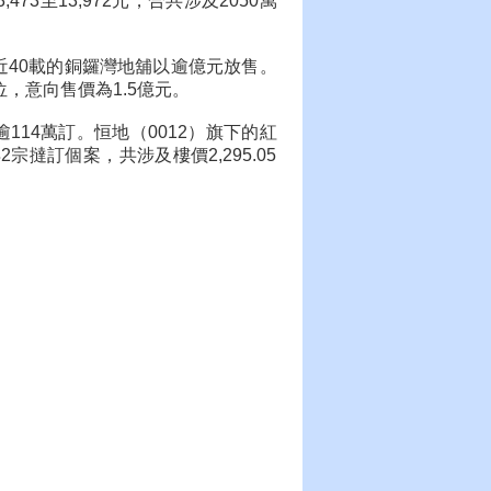
73至13,972元，合共涉及2050萬
近40載的銅鑼灣地舖以逾億元放售。
位，意向售價為1.5億元。
114萬訂。恒地（0012）旗下的紅
2宗撻訂個案，共涉及樓價2,295.05