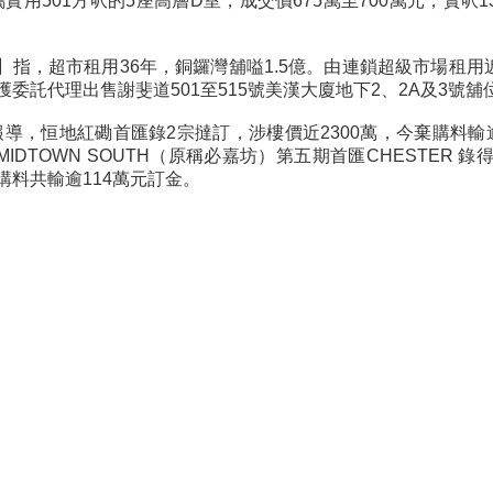
實用501方呎的5座高層D室，成交價675萬至700萬元，實呎13,4
】指，超市租用36年，銅鑼灣舖嗌1.5億。由連鎖超級市場租用
委託代理出售謝斐道501至515號美漢大廈地下2、2A及3號舖
】報導，恒地紅磡首匯錄2宗撻訂，涉樓價近2300萬，今棄購料輸逾
IDTOWN SOUTH（原稱必嘉坊）第五期首匯CHESTER 錄得
購料共輸逾114萬元訂金。