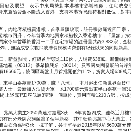
回顧及展望，表示中東局勢對本港樓市影響輕微，住宅成交
着外來避險資金不斷流入香港，支持本港拆息維持相對低位，對
言，內地客積極買港樓，首季量額破頂，註冊宗數逼近四千宗，涉
港樓市回升，今年首季內地買家積極投入香港樓市，「量額」按
買家今年首季於香港一二手住宅市場的註冊量共錄3,882宗，金額
92.8%，無論成交宗數抑或涉資規模均齊創有紀錄以來的同期新高
曰，新盤熱鬧，紅磡首岸頭炮110伙，入場費638萬。新盤蜂
基地產（00012）夥希慎興業（00014）及帝國集團發展的首岸
價18666元，較同區新盤上月首批開低約11%，折實入場638
，東半山嘉苑賣1700萬，賺「八球」。本月起出任新世界百貨中
關人士，最新加入沽貨大軍，以1700萬元賣出東半山嘉苑一個3
貨 上述嘉苑D座低層3室連一個車位，實用面積1210方呎，按成交
，兆萬大業主2050萬連沽嘉熙3伙， 8年實蝕四成。雖然近月
仍有部分老牌家族蝕讓多個半新盤，其中旺角兆萬中心大業主、
埔白石角嘉熙3伙。據了解，吳子堅早於2018年以約6600萬