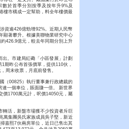
宗數於首季分別按季及按年升9%及
本港樓市構成一定幫助，料全年樓價最
資逾426億勁增92%。近期人民幣
年顯著攀升。根據美聯物業研究中心
約426.9億元，較去年同期分別上升
。
擁而出。市建局紅磡「小區發展」計劃
第1期昨公布首張價單，提供110伙，
萬元，周末收票，月底前發售。
國（00825）執行董事兼行政總裁的
房連一個車位，賬面賺一倍。 新世界
價1700萬元計，呎價14050元，屬
樓市轉活，新盤市場獲不少投資者斥巨
兆萬集團吳氏家族成員吳子堅，新近
元連掃嘉熙7伙兩房單位，近日已售出其