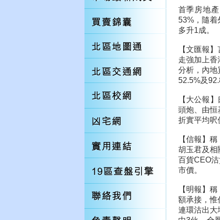
首季房地產
53%，隨
多升1成。
【文匯報】
走強加上香
分析，內地
52.5%及
【大公報】
頭炮、由恒
折實平均呎
【信報】稱
胡玉君及相
百貨CEO沽
市價。
【明報】稱
額承接，惟
連環沽出大