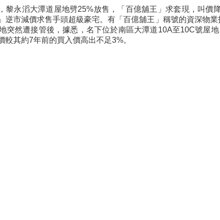
，黎永滔大潭道屋地劈25%放售，「百億舖王」求套現，叫價降
」逆市減價求售手頭超級豪宅。有「百億舖王」稱號的資深物業
地突然遭接管後，據悉，名下位於南區大潭道10A至10C號屋地，近
價較其約7年前的買入價高出不足3%。