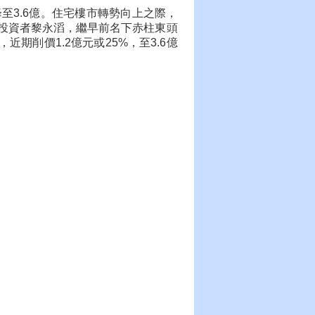
至3.6億。住宅樓市轉勢向上之際，
投資者黎永滔，繼早前名下赤柱東頭
期削價1.2億元或25%，至3.6億