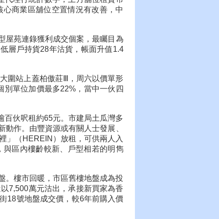
外，核心商業區舖位空置情況有改善，中
型屋苑連錄獲利成交個案，最矚目為
低層戶持貨28年沽貨，帳面升值1.4
旗下大圍站上蓋柏傲莊Ⅲ，周六以價單形
，個別單位加價最多22%，當中一伙四
逾百伙呎租約65元。市建局土瓜灣多
新動作。由豐資源或有關人士發展、
」（HEREIN）放租，可供兩人入
元，與區內樓齡較新、戶型相若的明雋
號地盤。樓市回暖，市區舊樓地盤成為投
7,500萬元沽出，承接新買家為香
街18號地盤成交價，較6年前購入價