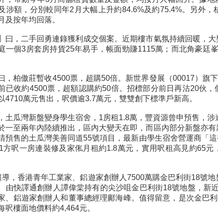
及涉額，分別較同年2月大幅上升約84.6%及約75.4%。另
月及按年均回落。
】曰，二手回勇連錄獲利成交個案。近期樓市氣氛持續回暖，大
庭一個3房套房持貨25年易手，帳面勁賺1115萬；而北角豪廷峯
曰，柏傲莊暫收4500票，超購50倍。新世界發展（00017）
前已收約4500票，超額認購約50倍。招標部分前日再沽20伙
以4710萬元售出，呎價逾3.7萬元，雙雙創下標準戶新高。
，土瓜灣新盤變身學生宿舍，1房租1.8萬，豐資源曾申預售，涉
於一至兩年內陸續推出，區內大變天在即，而區內部分新盤亦有
請預售的土瓜灣美善同道55號項目，最新由學生宿舍營運商「這裡
71方呎一房連裝修及家俬月租約1.8萬元，實用呎租高見約65
】報導，香港青年工業家、鋁遊家創辦人7500萬購金巴利街18
。由快譯通創辦人譚偉棠持有的尖沙咀金巴利街18號地盤，新近以
家、鋁遊家創辦人和董事總經理鄺海峰。值得留意，是次金巴利
每呎樓面地價料約4,464元。