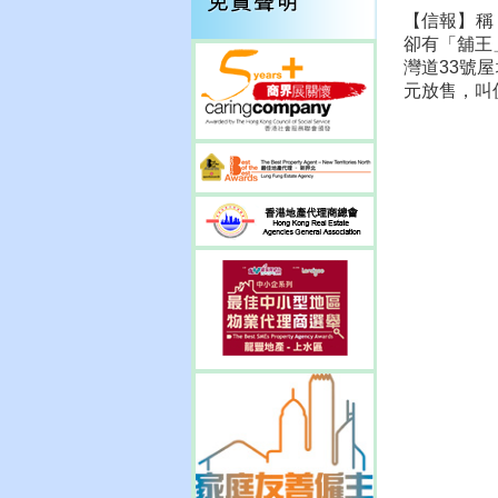
【信報】稱
卻有「舖王
灣道33號屋
元放售，叫