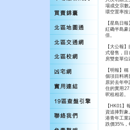
場成交宗數
環空置率按
【星島日報
紅磡半島豪
倍。
【大公報】
式發售，目
房雙套單位
【明報】稱
個項目料將
原於去年申
住的實用2
呎租相若。
【HK01
資追捧對象
港青年工業
跌價35%，