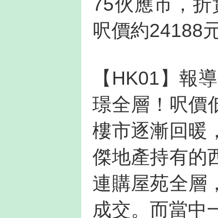
75伙應市，折
呎價約2418
【HK01】報
璟全層！呎價低
樓市逐漸回暖
傑地產持有的
連購屋苑全層
成交。而當中一