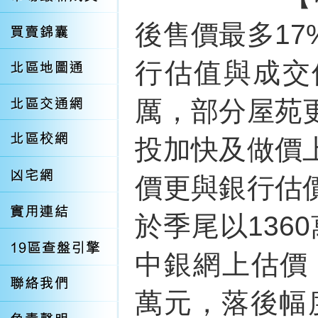
後售價最多1
行估值與成交
厲，部分屋苑
投加快及做價
價更與銀行估
於季尾以136
中銀網上估價，
萬元，落後幅