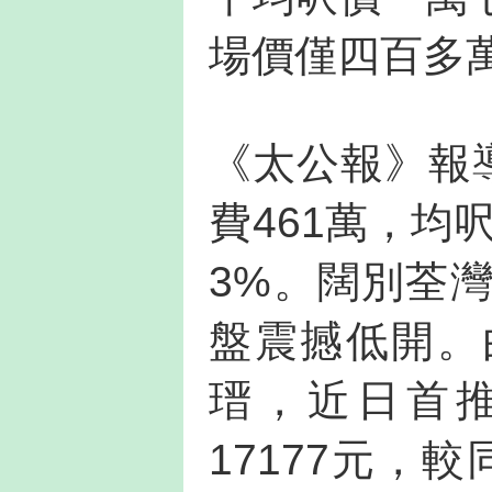
場價僅四百多
《太公報》報
費461萬，均
3%。闊別荃
盤震撼低開。
瑨，近日首推
17177元，