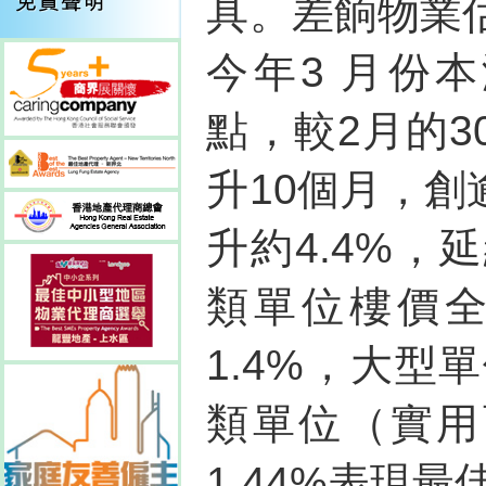
具。差餉物業
今年3 月份本
點，較2月的30
升10個月，
升約4.4%
類單位樓價
1.4%，大型
類單位（實用
1.44%表現最