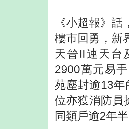
《小超報》話，
樓市回勇，新
天晉II連天
2900萬元易
苑塵封逾13
位亦獲消防員
同類戶逾2年