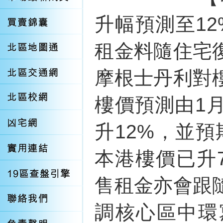
升幅預測至1
租金料隨住宅
摩根士丹利對
樓價預測由1
升12%，並
本港樓價已升
售租金亦會跟
調核心區中環