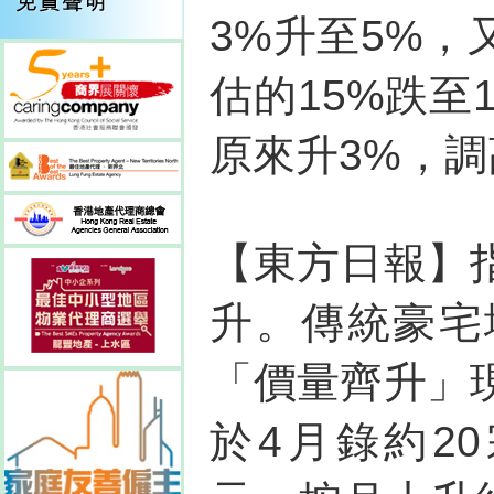
3%升至5%
估的15%跌至
原來升3%，調
【東方日報】
升。傳統豪宅
「價量齊升」
於4月錄約20