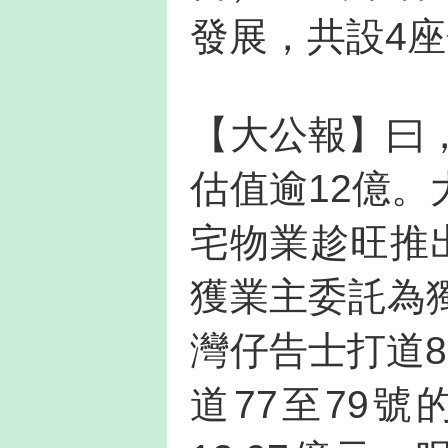
發展，共設4座
【大公報】曰
估值逾12億
宅物業趁旺推
獲業主委託為
灣仔告士打道
道77至79