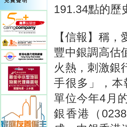
191.34點的
【信報】稱，
豐中銀調高估
火熱，刺激銀
手很多」，本
單位今年4月
銀香港（02