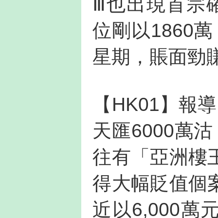
Ⅲ也出現首宗
位剛以1860
星期，賬面勁賺
【HK01】報
天匯6000萬
往有「亞洲樓
得大幅貶值個
近以6,000