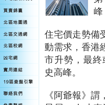
峰
住宅價走勢備
動需求，香港
市升勢，最終
史高峰。
《阿爺報》謂