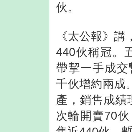
伙。
《太公報》講
440伙稱冠
帶挈一手成交
千伙增約兩成
產，銷售成績
次輪開賣70
售近440伙，