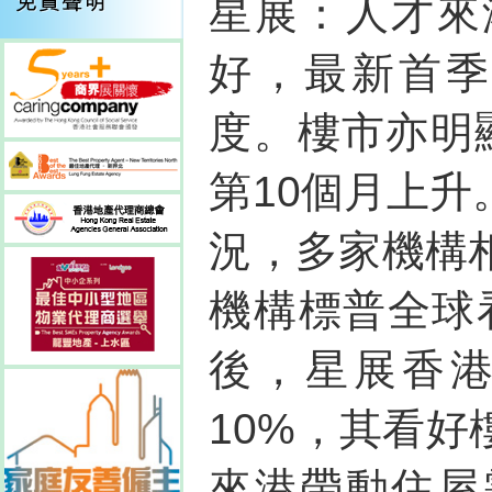
星展：人才來
好，最新首季G
度。樓市亦明
第10個月上
況，多家機構
機構標普全球
後，星展香
10%，其看
來港帶動住屋