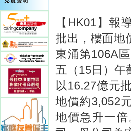
【HK01】報導
批出，樓面地價
東涌第106A
五（15日）
以16.27億
地價約3,05
地價急升一倍