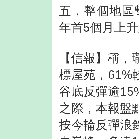
五，整個地區暫
年首5個月上
【信報】稱，瓏
標屋苑，61
谷底反彈逾1
之際，本報盤
按今輪反彈浪