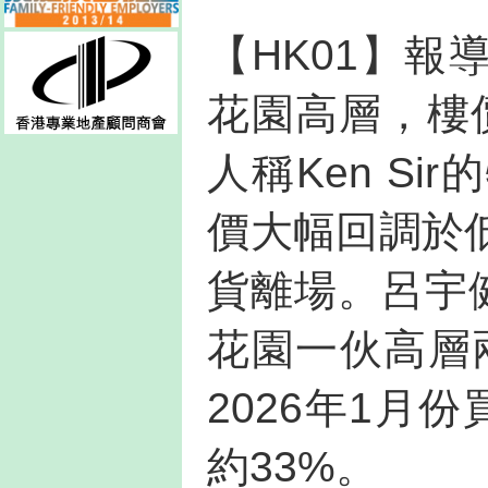
【HK01】報導
花園高層，樓
人稱Ken S
價大幅回調於
貨離場。呂宇
花園一伙高層兩
2026年1月
約33%。