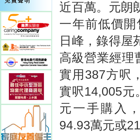
近百萬。元朗
一年前低價開
日峰，錄得屋
高級營業經理
實用387方呎
實呎14,005
元一手購入
94.93萬元或2