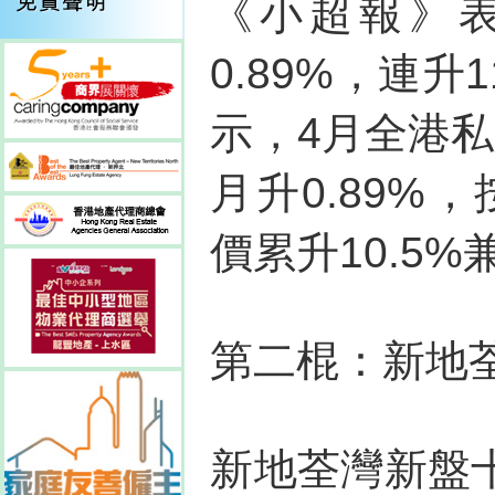
《小超報》
0.89%，連
示，4月全港私
月升0.89%
價累升10.5
第二棍：新地
新地荃灣新盤