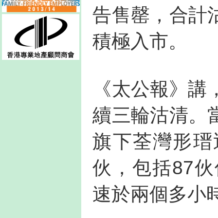
告售罄，合計
積極入市。
《太公報》講
續三輪沽清。
旗下荃灣形瑨
伙，包括87
速於兩個多小