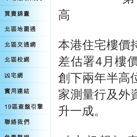
高
本港住宅樓價
差估署4月樓價
創下兩年半高
家測量行及外
升一成。