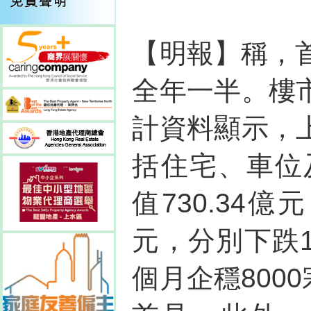
【明報】稱，
全年一半。樓
計資料顯示，
括住宅、車位
值730.34億
元，分別下跌1
個月企穩800