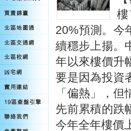
樓
20%預測。
續穩步上揚。
年以來樓價升
要是因為投資
「偏熱」，但
先前累積的跌
今年全年樓價上