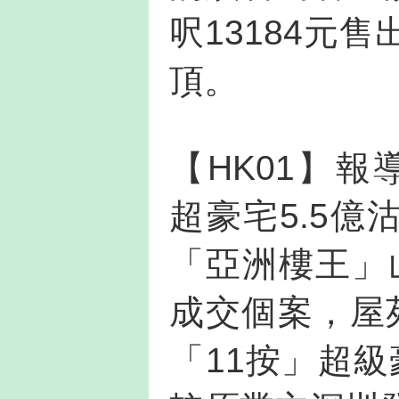
呎13184元
頂。
【HK01】報導，
超豪宅5.5億
「亞洲樓王」山頂
成交個案，屋苑
「11按」超級