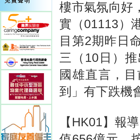
樓市氣氛向好
實（01113
目第2期昨日
三（10日）
國雄直言，目
到」有下跌機
【HK01】報
值656億元，