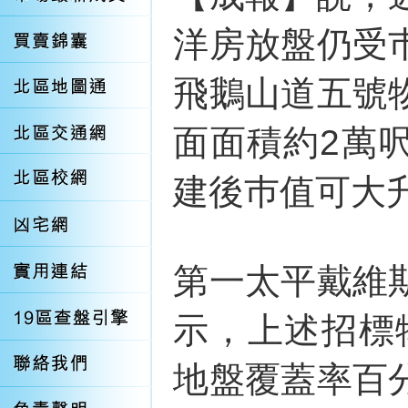
洋房放盤仍受
飛鵝山道五號
面面積約2萬
建後巿值可大升
第一太平戴維
示，上述招標
地盤覆蓋率百