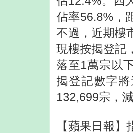
佔12.4%。
佔率56.8%
不過，近期樓
現樓按揭登記
落至1萬宗以
揭登記數字將
132,699宗，
【蘋果日報】