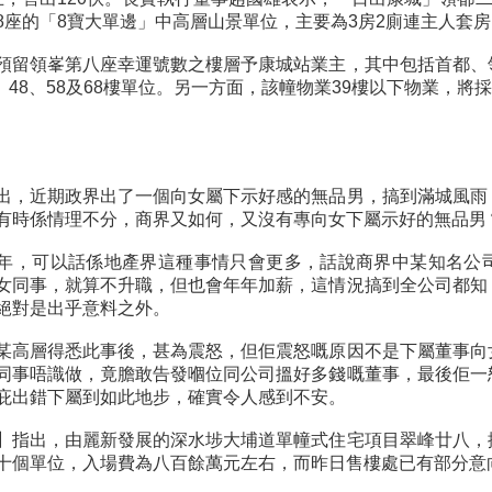
8座的「8寶大單邊」中高層山景單位，主要為3房2廁連主人套
預留領峯第八座幸運號數之樓層予康城站業主，其中包括首都、
8、48、58及68樓單位。另一方面，該幢物業39樓以下物業，將採
出，近期政界出了一個向女屬下示好感的無品男，搞到滿城風雨
有時係情理不分，商界又如何，又沒有專向女下屬示好的無品男
年，可以話係地產界這種事情只會更多，話說商界中某知名公
女同事，就算不升職，但也會年年加薪，這情況搞到全公司都知
絕對是出乎意料之外。
某高層得悉此事後，甚為震怒，但佢震怒嘅原因不是下屬董事向
同事唔識做，竟膽敢告發嗰位同公司搵好多錢嘅董事，最後佢一
庇出錯下屬到如此地步，確實令人感到不安。
】指出，由麗新發展的深水埗大埔道單幢式住宅項目翠峰廿八，
十個單位，入場費為八百餘萬元左右，而昨日售樓處已有部分意