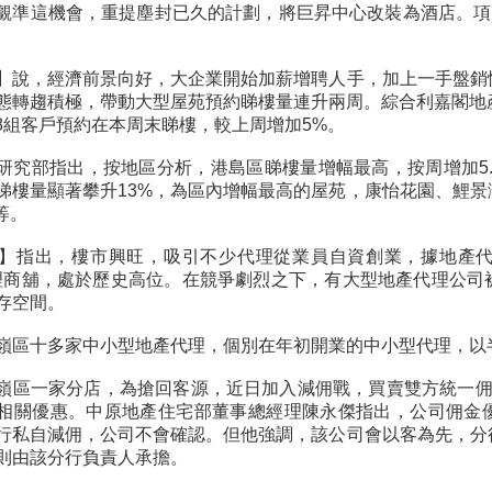
覷準這機會，重提塵封已久的計劃，將巨昇中心改裝為酒店。項
】說，經濟前景向好，大企業開始加薪增聘人手，加上一手盤銷
態轉趨積極，帶動大型屋苑預約睇樓量連升兩周。綜合利嘉閣地
18組客戶預約在本周末睇樓，較上周增加5%。
研究部指出，按地區分析，港島區睇樓量增幅最高，按周增加5
睇樓量顯著攀升13%，為區內增幅最高的屋苑，康怡花園、鯉
等。
】指出，樓市興旺，吸引不少代理從業員自資創業，據地產
間代理商舖，處於歷史高位。在競爭劇烈之下，有大型地產代理公
存空間。
嶺區十多家中小型地產代理，個別在年初開業的中小型代理，以
嶺區一家分店，為搶回客源，近日加入減佣戰，買賣雙方統一佣
相關優惠。中原地產住宅部董事總經理陳永傑指出，公司佣金
行私自減佣，公司不會確認。但他強調，該公司會以客為先，分
則由該分行負責人承擔。