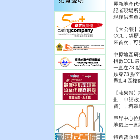
麗新地產代
記者現場所
現樓供準買
【大公報】
CCL，經歷
來首次，可
中原地產研
指數CCL 
一直在73
跌穿73 點
帶動4 區
【蘋果報】
劃，申請改
費），料鼓
巨昇中心位
地價上一直
特首曾蔭權