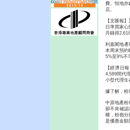
費。恒地亦
店。
【文匯報】
日準買家心
共錄得2,6
利嘉閣地產
本周末預約
5%至9%不
【經濟日報
4,589
小型代理生
據了解，粉
中原地產粉
卻不肯確認
權，粉嶺分
是優惠金額