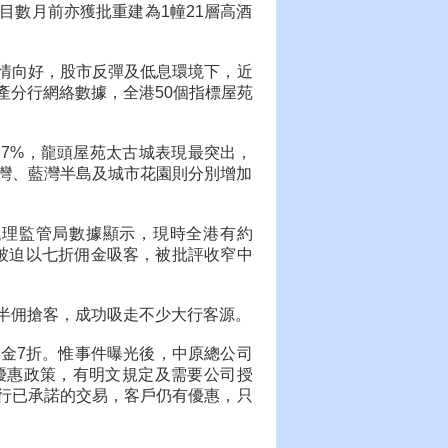
目數月前亦獲批重建為1幢21層高酒
情向好，股市反彈及低息環境下，近
產分行網絡數據，全港50個指標屋苑
.7%，龍頭屋苑太古城表現最突出，
景灣、藍灣半島及城市花園則分別增加
代理監管局數據顯示，現時全港有約
司被迫以七折佣金吸客，被批評收窄中
半佣搶客，成功吸走不少大行客源。
金7折。惟事件曝光後，中原總公司
優惠政策，有明文規定及需要公司授
行已承諾的交易，客戶仍有優惠，只