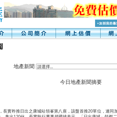
地產新聞
今日地產新聞摘要
，長實昨推日出之康城站領峯第八座，該盤首推20單位，連同加
止，售出120伙。長實執行董事趙國雄表示，「日出康城」領都二