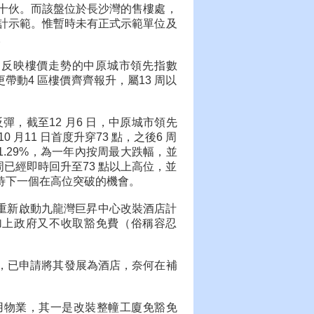
十伙。而該盤位於長沙灣的售樓處，
計示範。惟暫時未有正式示範單位及
。
，反映樓價走勢的中原城市領先指數
更帶動4 區樓價齊齊報升，屬13 周以
，截至12 月6 日，中原城市領先
0 月11 日首度升穿73 點，之後6 周
1.29%，為一年內按周最大跌幅，並
本周已經即時回升至73 點以上高位，並
待下一個在高位突破的機會。
）重新啟動九龍灣巨昇中心改裝酒店計
加上政府又不收取豁免費（俗稱容忍
行，已申請將其發展為酒店，奈何在補
用物業，其一是改裝整幢工廈免豁免