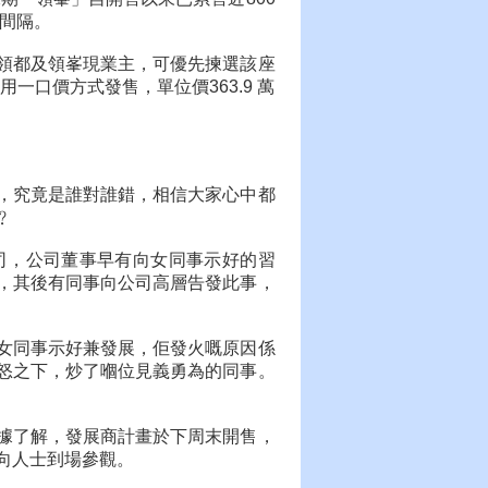
房間隔。
領都及領峯現業主，可優先揀選該座
用一口價方式發售，單位價363.9 萬
，究竟是誰對誰錯，相信大家心中都
﹖
司，公司董事早有向女同事示好的習
，其後有同事向公司高層告發此事，
女同事示好兼發展，佢發火嘅原因係
怒之下，炒了嗰位見義勇為的同事。
據了解，發展商計畫於下周末開售，
向人士到場參觀。