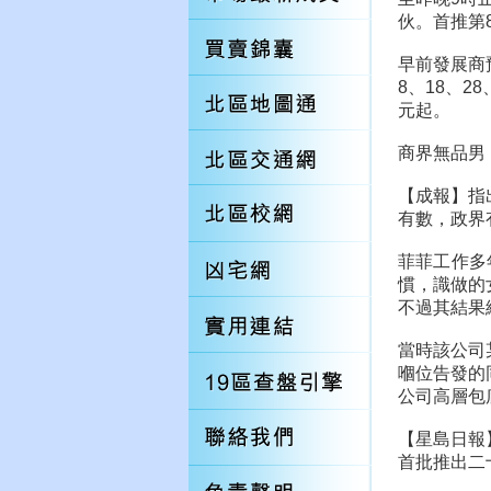
伙。首推第
早前發展商
8、18、2
元起。
商界無品男
【成報】指
有數，政界
菲菲工作多
慣，識做的
不過其結果
當時該公司
嗰位告發的
公司高層包
【星島日報
首批推出二