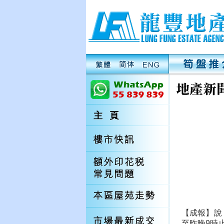
【成報】說
至昨晚9時