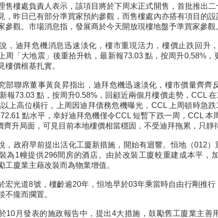
理售樓處負責人表示，該項目將於下周末正式開售，首批推出二
見，昨日已有部分準買家預約參觀，而售樓處內亦搭有項目的設
家參觀。市場消息指，發展商於今天開放現樓地盤予準買家參觀
說，迪拜危機消息迅速淡化，樓市重現活力，樓價止跌回升
上周「大地震」後重拾升軌，最新報73.03 點，按周升0.58%，
見樓價根基扎實。
究部聯席董事黃良昇指出，迪拜危機迅速淡化，樓市價量齊齊反彈
最新報73.03 點，按周升0.58%，回顧近兩個月樓價走勢，CCL 在1
 點以上高位橫行，上周因迪拜債務危機曝光，CCL 上周頓時急跌
至72.61 點水平，幸好迪拜危機僅令CCL 短暫下跌一周，CCL 
樓價齊升局面，可見目前本地樓價相當穩固，不受迪拜拖累，只靜
說，政府早前提出活化工廈新措施，開始有迴響。恒地（012
裝為1幢提供296間房的酒店。由於改裝工廈較重建成本平，
勵工廈業主藉改裝而為物業增值。
於宏光道8號，樓齡逾20年，恒地早於03年乘當時自由行剛推
談不攏而擱置。
於10月發表的施政報告中，提出4大措施，鼓勵舊工廈業主善