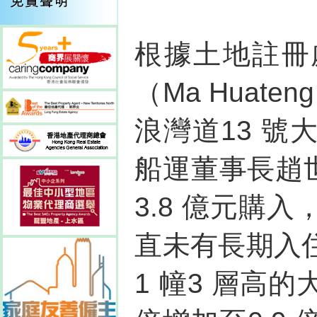
根據土地註冊
（Ma Huate
浪灣道13 
船運董事長趙世
3.8 億元購
直未有長期入
1 幢3 層高